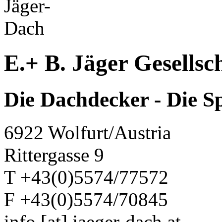
E.+ B. Jäger Gesellsc
Die Dachdecker - Die S
6922 Wolfurt/Austria
Rittergasse 9
T +43(0)5574/77572
F +43(0)5574/70845
info [at] jaeger-dach.at